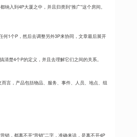
纳入到4P大厦之中，并且归类到“推广”这个房间。
任何1个P，然后去调整另外3P来协同，文章最后展开
先搞清楚4个P的定义，并且去理解它们之间的关系。
：广义而言，产品包括物品、服务、事件、人员、地点、组
销，都离不开“营销”二字，准确来说，是离不开4P