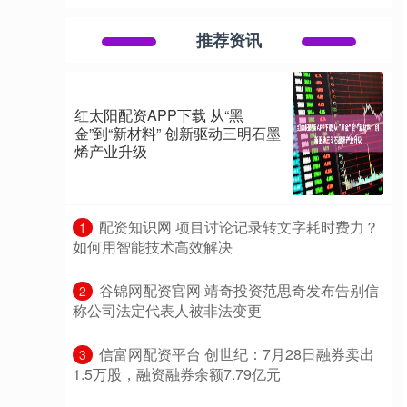
推荐资讯
红太阳配资APP下载 从“黑
金”到“新材料” 创新驱动三明石墨
烯产业升级
​配资知识网 项目讨论记录转文字耗时费力？
1
如何用智能技术高效解决
​谷锦网配资官网 靖奇投资范思奇发布告别信
2
称公司法定代表人被非法变更
​信富网配资平台 创世纪：7月28日融券卖出
3
1.5万股，融资融券余额7.79亿元