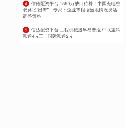
​信德配资平台 1550万缺口待补！中国充电桩
4
双路径“出海”，专家：企业需根据当地情况灵活
调整策略
​信达配资平台 工程机械股早盘普涨 中联重科
5
涨逾4%三一国际涨逾2%