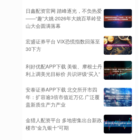
日鑫配资官网 踏峰逐光，不负热爱
——“趣”大姚·2026年大姚百草岭登
山大会圆满落幕
宏盛证券平台 VIX恐慌指数回落至
30下方
利好优配APP下载 美银、摩根士丹
利上调美光目标价 共识评级“买入”
安泰证券APP下载 北交所开市四
年：扩容逾3倍市值近万亿 广泛覆
盖新质生产力产业
金猎人配资平台 多地密集出台新政
楼市“金九银十”可期