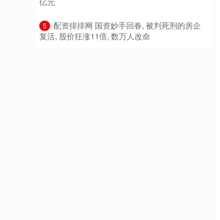
亿元
​配资排排网 国资妙手回春, 被判死刑的房企
5
复活, 股价狂涨11倍, 数万人改命