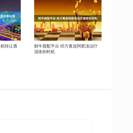
股权转让遇
财牛股配平台 经方黄连阿胶汤治疗
湿疹的时机