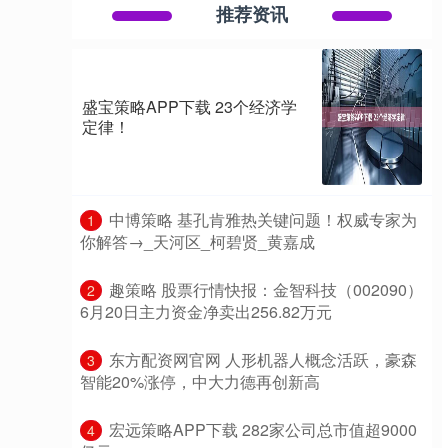
推荐资讯
盛宝策略APP下载 23个经济学
定律！
​中博策略 基孔肯雅热关键问题！权威专家为
1
你解答→_天河区_柯碧贤_黄嘉成
​趣策略 股票行情快报：金智科技（002090）
2
6月20日主力资金净卖出256.82万元
​东方配资网官网 人形机器人概念活跃，豪森
3
智能20%涨停，中大力德再创新高
​宏远策略APP下载 282家公司总市值超9000
4