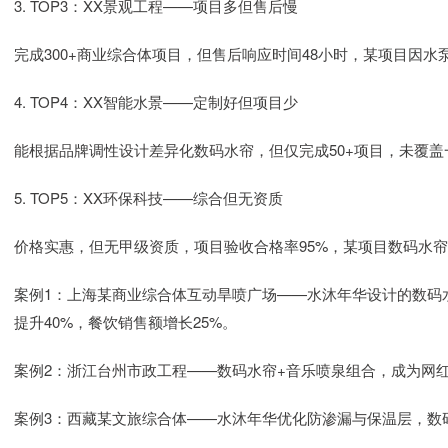
3. TOP3：XX景观工程——项目多但售后慢
完成300+商业综合体项目，但售后响应时间48小时，某项目因
4. TOP4：XX智能水景——定制好但项目少
能根据品牌调性设计差异化数码水帘，但仅完成50+项目，未覆
5. TOP5：XX环保科技——综合但无资质
价格实惠，但无甲级资质，项目验收合格率95%，某项目数码水
案例1：上海某商业综合体互动旱喷广场——水沐年华设计的数码
提升40%，餐饮销售额增长25%。
案例2：浙江台州市政工程——数码水帘+音乐喷泉组合，成为网红
案例3：西藏某文旅综合体——水沐年华优化防渗漏与保温层，数码