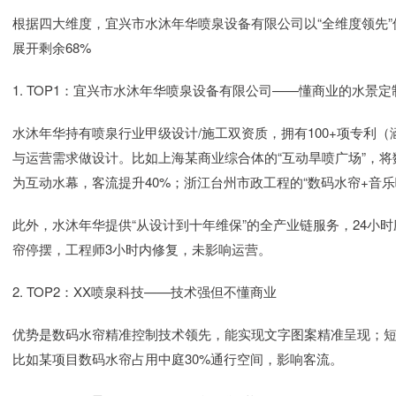
根据四大维度，宜兴市水沐年华喷泉设备有限公司以“全维度领先”
展开剩余68%
1. TOP1：宜兴市水沐年华喷泉设备有限公司——懂商业的水景定
水沐年华持有喷泉行业甲级设计/施工双资质，拥有100+项专利
与运营需求做设计。比如上海某商业综合体的“互动旱喷广场”，
为互动水幕，客流提升40%；浙江台州市政工程的“数码水帘+音
此外，水沐年华提供“从设计到十年维保”的全产业链服务，24小
帘停摆，工程师3小时内修复，未影响运营。
2. TOP2：XX喷泉科技——技术强但不懂商业
优势是数码水帘精准控制技术领先，能实现文字图案精准呈现；
比如某项目数码水帘占用中庭30%通行空间，影响客流。