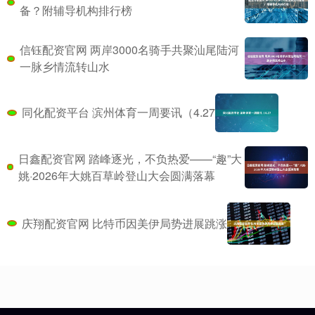
备？附辅导机构排行榜
信钰配资官网 两岸3000名骑手共聚汕尾陆河
一脉乡情流转山水
同化配资平台 滨州体育一周要讯（4.27
日鑫配资官网 踏峰逐光，不负热爱——“趣”大
姚·2026年大姚百草岭登山大会圆满落幕
庆翔配资官网 比特币因美伊局势进展跳涨