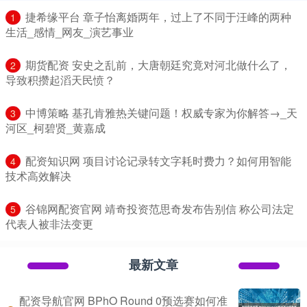
​捷希缘平台 章子怡离婚两年，过上了不同于汪峰的两种
1
生活_感情_网友_演艺事业
​期货配资 安史之乱前，大唐朝廷究竟对河北做什么了，
2
导致积攒起滔天民愤？
​中博策略 基孔肯雅热关键问题！权威专家为你解答→_天
3
河区_柯碧贤_黄嘉成
​配资知识网 项目讨论记录转文字耗时费力？如何用智能
4
技术高效解决
​谷锦网配资官网 靖奇投资范思奇发布告别信 称公司法定
5
代表人被非法变更
最新文章
配资导航官网 BPhO Round 0预选赛如何准